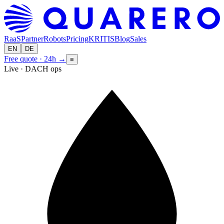
RaaS
Partner
Robots
Pricing
KRITIS
Blog
Sales
EN
DE
Free quote · 24h
→
≡
Live · DACH ops