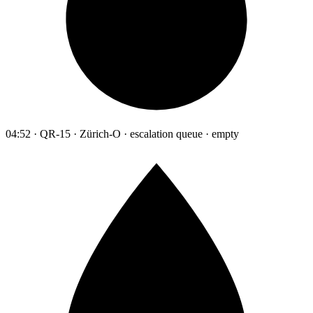
04:52 · QR-15 · Zürich-O · escalation queue · empty