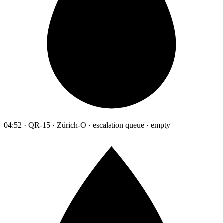
04:52 · QR-15 · Zürich-O · escalation queue · empty