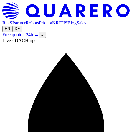
RaaS
Partner
Robots
Pricing
KRITIS
Blog
Sales
EN
DE
Free quote · 24h
→
≡
Live · DACH ops