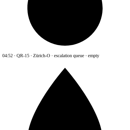
04:52 · QR-15 · Zürich-O · escalation queue · empty