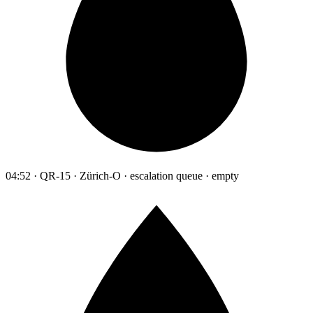
04:52 · QR-15 · Zürich-O · escalation queue · empty