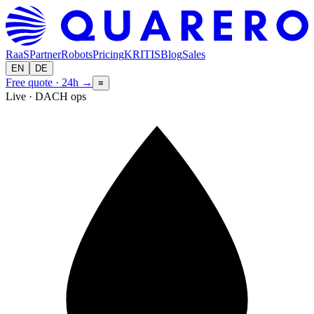
RaaS
Partner
Robots
Pricing
KRITIS
Blog
Sales
EN
DE
Free quote · 24h
→
≡
Live · DACH ops