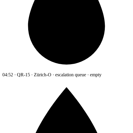
04:52 · QR-15 · Zürich-O · escalation queue · empty