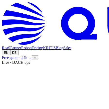
RaaS
Partner
Robots
Pricing
KRITIS
Blog
Sales
EN
DE
Free quote · 24h
→
≡
Live · DACH ops