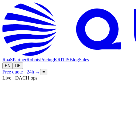
RaaS
Partner
Robots
Pricing
KRITIS
Blog
Sales
EN
DE
Free quote · 24h
→
≡
Live · DACH ops