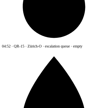
04:52 · QR-15 · Zürich-O · escalation queue · empty