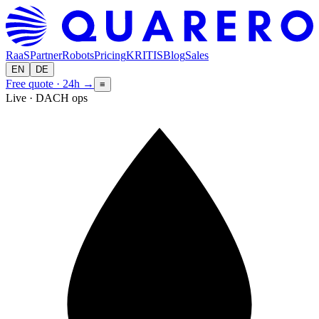
RaaS
Partner
Robots
Pricing
KRITIS
Blog
Sales
EN
DE
Free quote · 24h
→
≡
Live · DACH ops