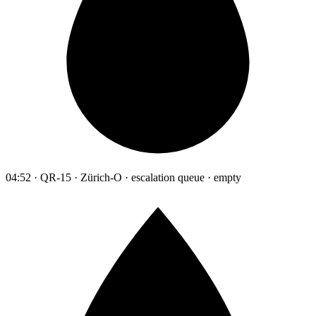
04:52 · QR-15 · Zürich-O · escalation queue · empty