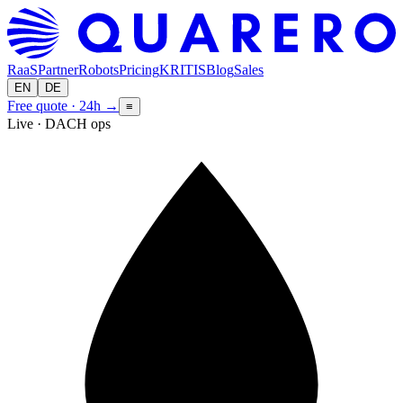
RaaS
Partner
Robots
Pricing
KRITIS
Blog
Sales
EN
DE
Free quote · 24h
→
≡
Live · DACH ops