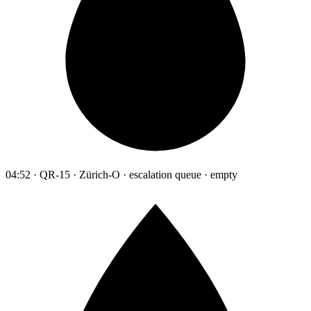
04:52 · QR-15 · Zürich-O · escalation queue · empty