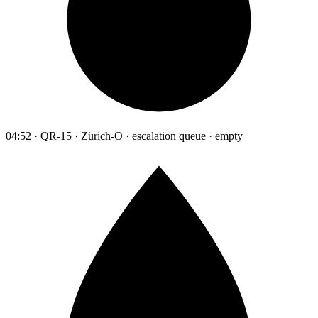
04:52 · QR-15 · Zürich-O · escalation queue · empty