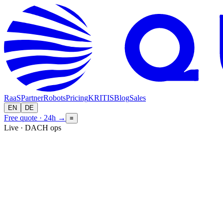
RaaS
Partner
Robots
Pricing
KRITIS
Blog
Sales
EN
DE
Free quote · 24h
→
≡
Live · DACH ops