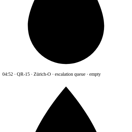
04:52 · QR-15 · Zürich-O · escalation queue · empty