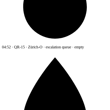
04:52 · QR-15 · Zürich-O · escalation queue · empty