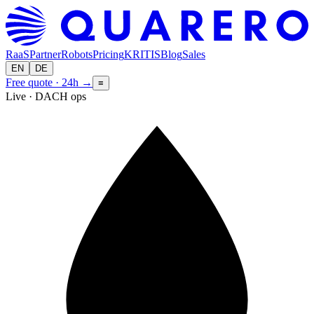
RaaS
Partner
Robots
Pricing
KRITIS
Blog
Sales
EN
DE
Free quote · 24h
→
≡
Live · DACH ops