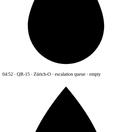
04:52 · QR-15 · Zürich-O · escalation queue · empty