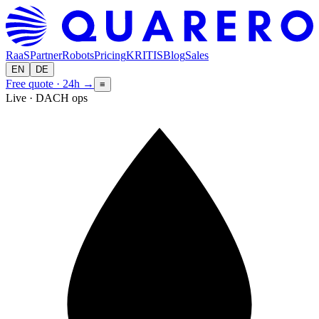
RaaS
Partner
Robots
Pricing
KRITIS
Blog
Sales
EN
DE
Free quote · 24h
→
≡
Live · DACH ops