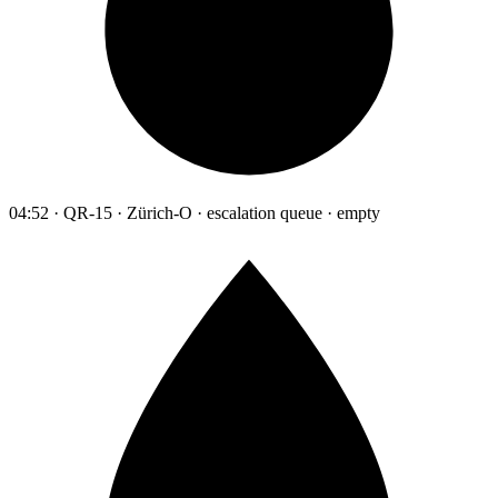
04:52 · QR-15 · Zürich-O · escalation queue · empty