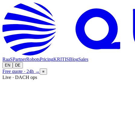
RaaS
Partner
Robots
Pricing
KRITIS
Blog
Sales
EN
DE
Free quote · 24h
→
≡
Live · DACH ops