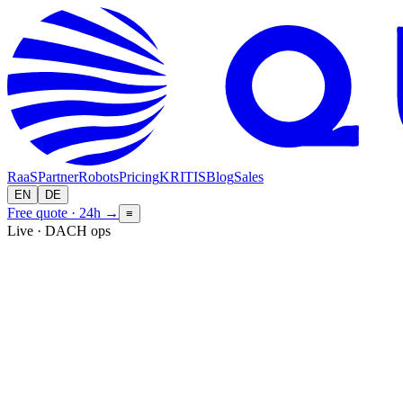
RaaS
Partner
Robots
Pricing
KRITIS
Blog
Sales
EN
DE
Free quote · 24h
→
≡
Live · DACH ops