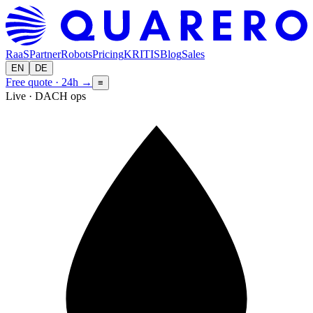
RaaS
Partner
Robots
Pricing
KRITIS
Blog
Sales
EN
DE
Free quote · 24h
→
≡
Live · DACH ops