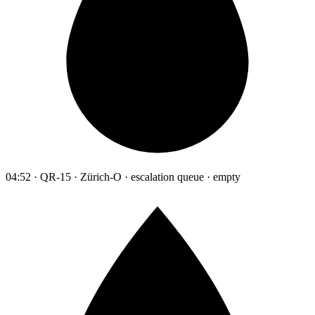
04:52 · QR-15 · Zürich-O · escalation queue · empty