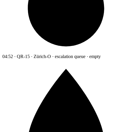
04:52 · QR-15 · Zürich-O · escalation queue · empty