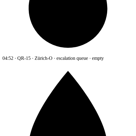
04:52 · QR-15 · Zürich-O · escalation queue · empty