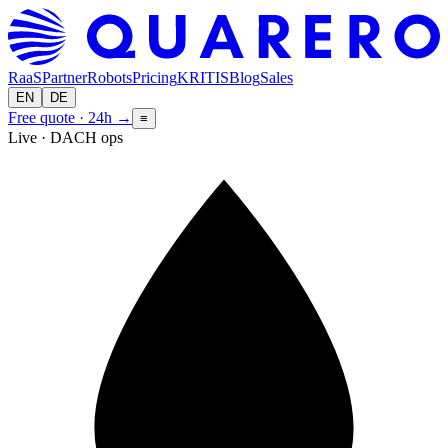
RaaS
Partner
Robots
Pricing
KRITIS
Blog
Sales
EN
DE
Free quote · 24h
→
≡
Live · DACH ops