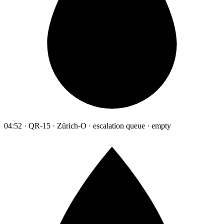
04:52 · QR-15 · Zürich-O · escalation queue · empty