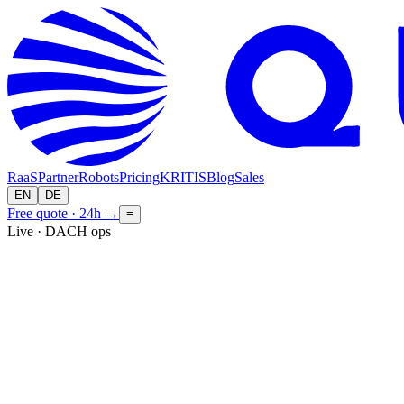
RaaS
Partner
Robots
Pricing
KRITIS
Blog
Sales
EN
DE
Free quote · 24h
→
≡
Live · DACH ops