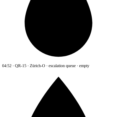
04:52 · QR-15 · Zürich-O · escalation queue · empty