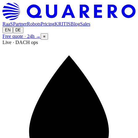
RaaS
Partner
Robots
Pricing
KRITIS
Blog
Sales
EN
DE
Free quote · 24h
→
≡
Live · DACH ops