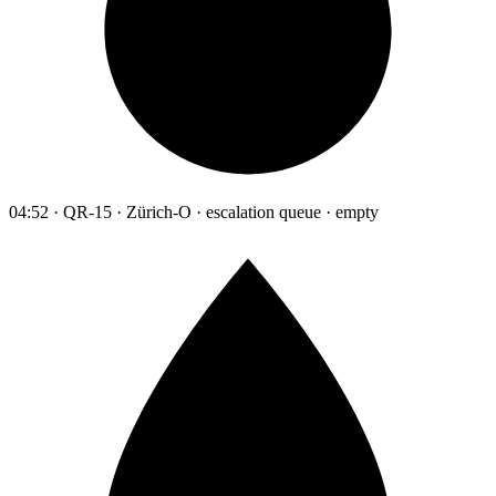
04:52 · QR-15 · Zürich-O · escalation queue · empty