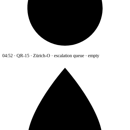
04:52 · QR-15 · Zürich-O · escalation queue · empty