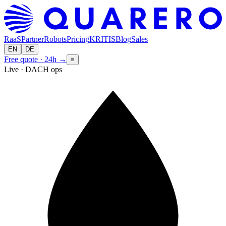
RaaS
Partner
Robots
Pricing
KRITIS
Blog
Sales
EN
DE
Free quote · 24h
→
≡
Live · DACH ops