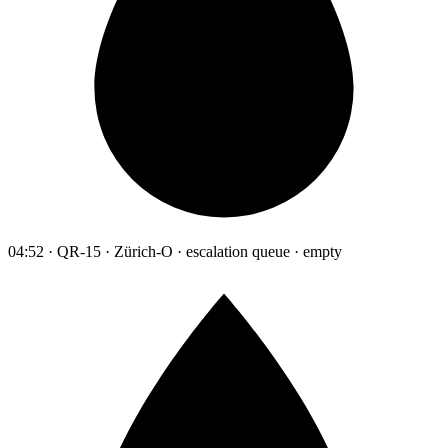
04:52 · QR-15 · Zürich-O · escalation queue · empty