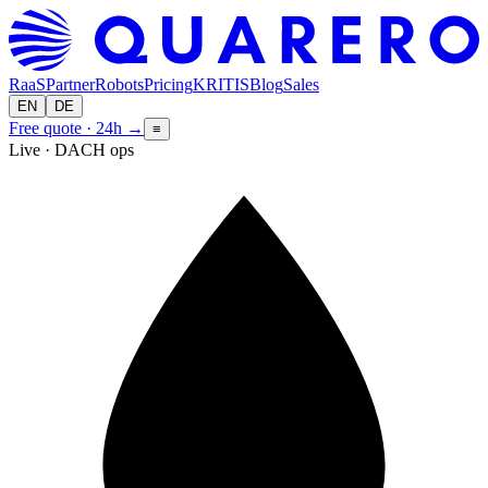
RaaS
Partner
Robots
Pricing
KRITIS
Blog
Sales
EN
DE
Free quote · 24h
→
≡
Live · DACH ops