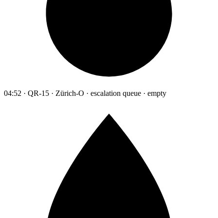
04:52 · QR-15 · Zürich-O · escalation queue · empty