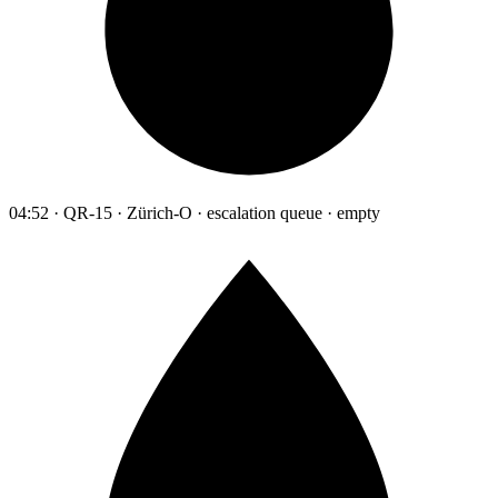
04:52 · QR-15 · Zürich-O · escalation queue · empty