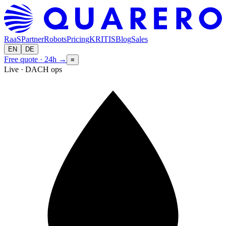
RaaS
Partner
Robots
Pricing
KRITIS
Blog
Sales
EN
DE
Free quote · 24h
→
≡
Live · DACH ops