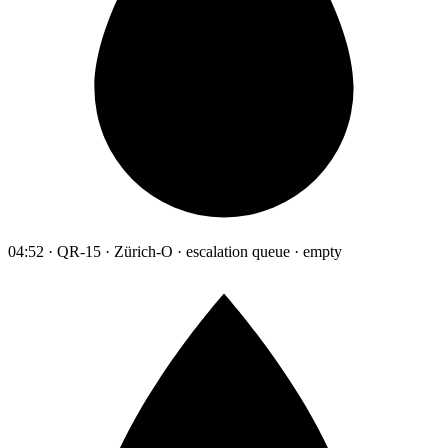
04:52 · QR-15 · Zürich-O · escalation queue · empty