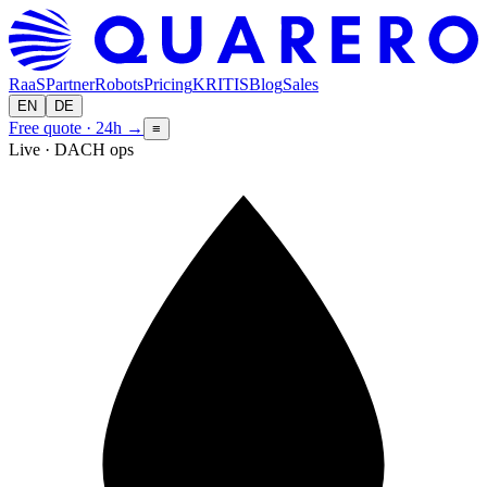
RaaS
Partner
Robots
Pricing
KRITIS
Blog
Sales
EN
DE
Free quote · 24h
→
≡
Live · DACH ops