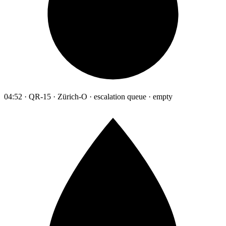
04:52 · QR-15 · Zürich-O · escalation queue · empty