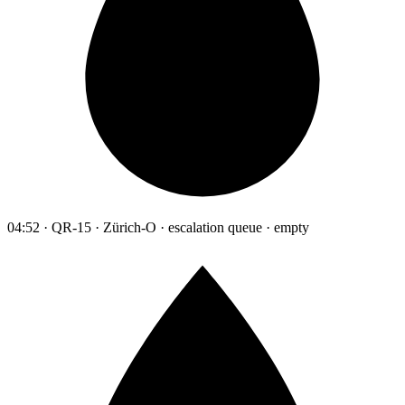
04:52 · QR-15 · Zürich-O · escalation queue · empty