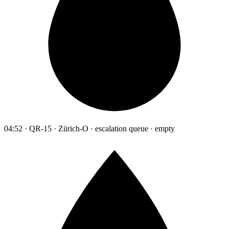
04:52 · QR-15 · Zürich-O · escalation queue · empty