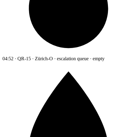
04:52 · QR-15 · Zürich-O · escalation queue · empty