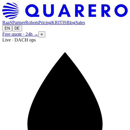
RaaS
Partner
Robots
Pricing
KRITIS
Blog
Sales
EN
DE
Free quote · 24h
→
≡
Live · DACH ops