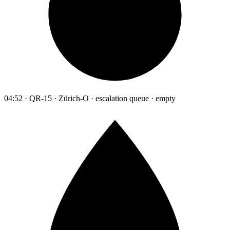
04:52 · QR-15 · Zürich-O · escalation queue · empty