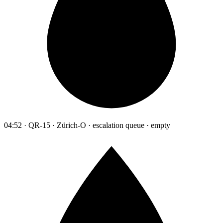
04:52 · QR-15 · Zürich-O · escalation queue · empty