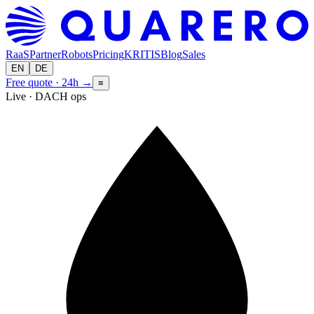
RaaS
Partner
Robots
Pricing
KRITIS
Blog
Sales
EN
DE
Free quote · 24h
→
≡
Live · DACH ops