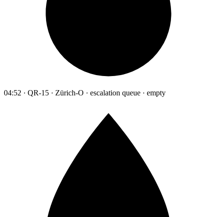
04:52 · QR-15 · Zürich-O · escalation queue · empty