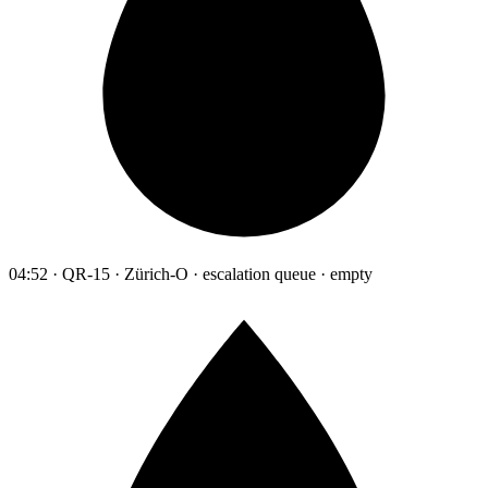
04:52 · QR-15 · Zürich-O · escalation queue · empty