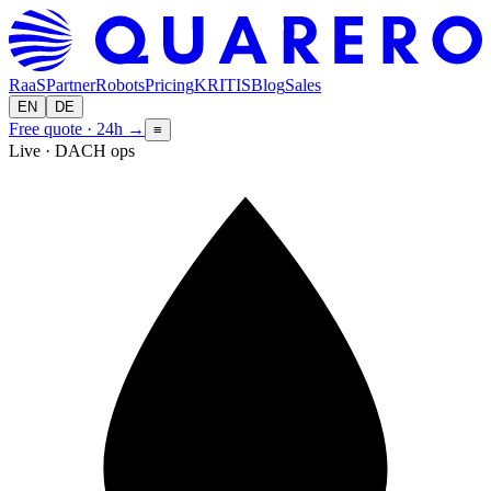
RaaS
Partner
Robots
Pricing
KRITIS
Blog
Sales
EN
DE
Free quote · 24h
→
≡
Live · DACH ops