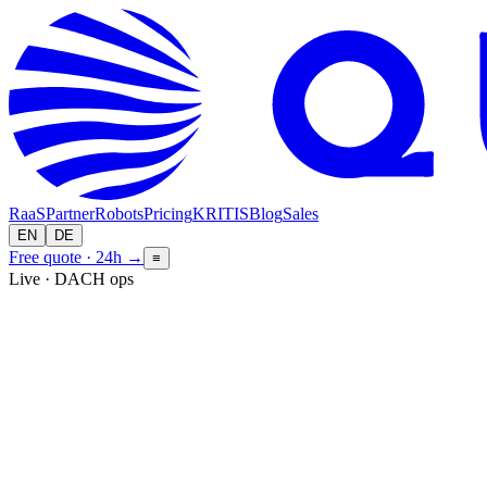
RaaS
Partner
Robots
Pricing
KRITIS
Blog
Sales
EN
DE
Free quote · 24h
→
≡
Live · DACH ops