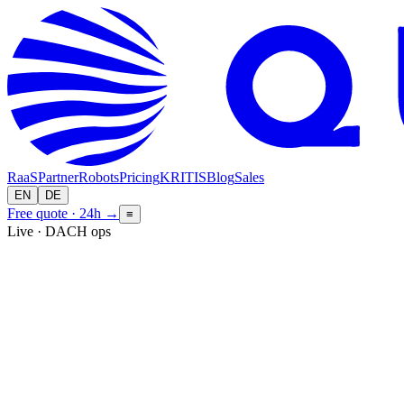
RaaS
Partner
Robots
Pricing
KRITIS
Blog
Sales
EN
DE
Free quote · 24h
→
≡
Live · DACH ops