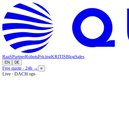
RaaS
Partner
Robots
Pricing
KRITIS
Blog
Sales
EN
DE
Free quote · 24h
→
≡
Live · DACH ops