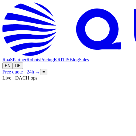
RaaS
Partner
Robots
Pricing
KRITIS
Blog
Sales
EN
DE
Free quote · 24h
→
≡
Live · DACH ops