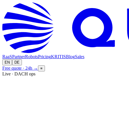
RaaS
Partner
Robots
Pricing
KRITIS
Blog
Sales
EN
DE
Free quote · 24h
→
≡
Live · DACH ops