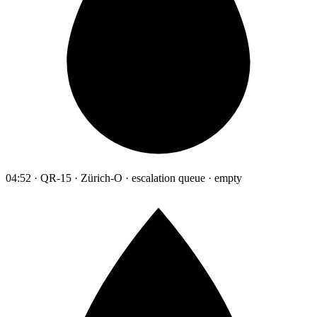
04:52 · QR-15 · Zürich-O · escalation queue · empty