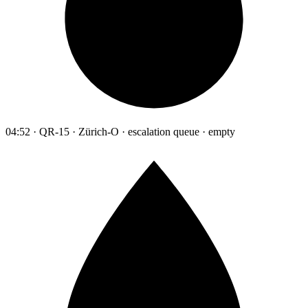
04:52 · QR-15 · Zürich-O · escalation queue · empty