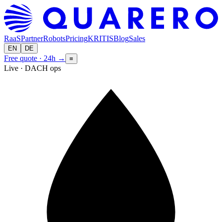
RaaS
Partner
Robots
Pricing
KRITIS
Blog
Sales
EN
DE
Free quote · 24h
→
≡
Live · DACH ops