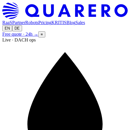
RaaS
Partner
Robots
Pricing
KRITIS
Blog
Sales
EN
DE
Free quote · 24h
→
≡
Live · DACH ops