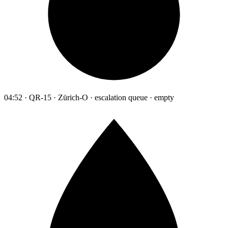
04:52 · QR-15 · Zürich-O · escalation queue · empty