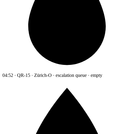
04:52 · QR-15 · Zürich-O · escalation queue · empty