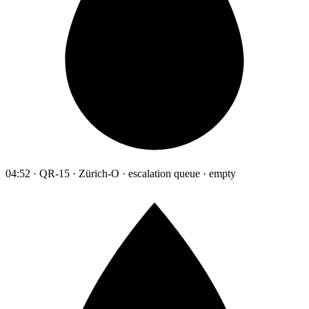
04:52 · QR-15 · Zürich-O · escalation queue · empty