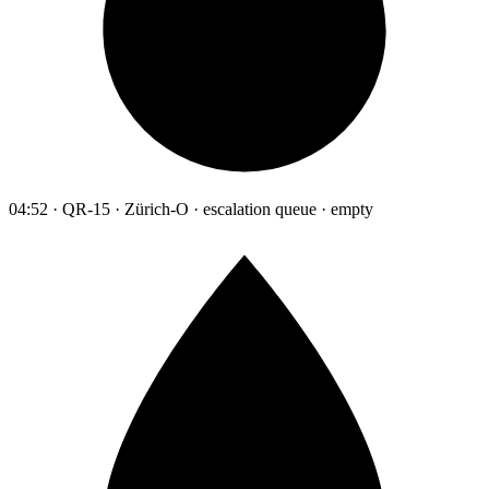
04:52 · QR-15 · Zürich-O · escalation queue · empty