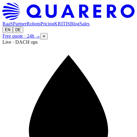
RaaS
Partner
Robots
Pricing
KRITIS
Blog
Sales
EN
DE
Free quote · 24h
→
≡
Live · DACH ops