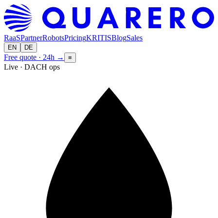
RaaS
Partner
Robots
Pricing
KRITIS
Blog
Sales
EN
DE
Free quote · 24h
→
≡
Live · DACH ops