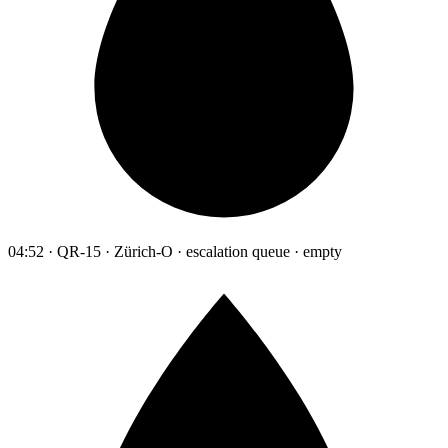
04:52 · QR-15 · Zürich-O · escalation queue · empty