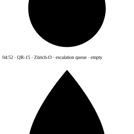
04:52 · QR-15 · Zürich-O · escalation queue · empty