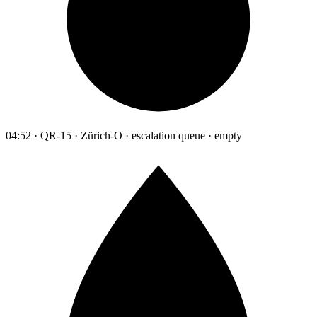
04:52 · QR-15 · Zürich-O · escalation queue · empty