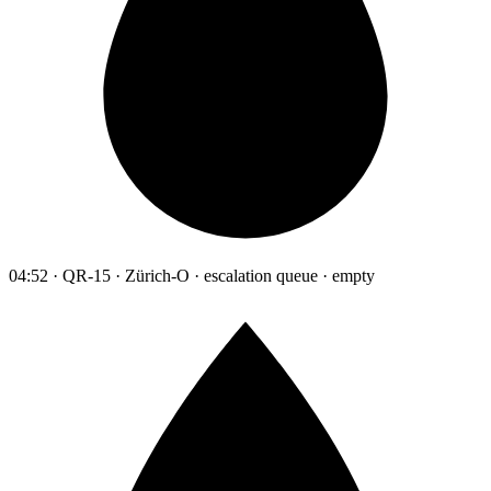
04:52 · QR-15 · Zürich-O · escalation queue · empty