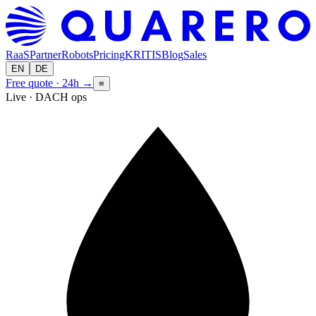
RaaS
Partner
Robots
Pricing
KRITIS
Blog
Sales
EN
DE
Free quote · 24h
→
≡
Live · DACH ops