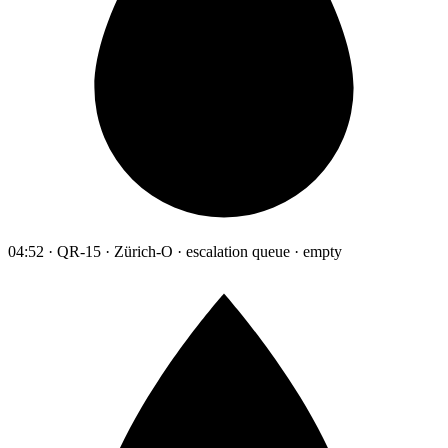
04:52 · QR-15 · Zürich-O · escalation queue · empty