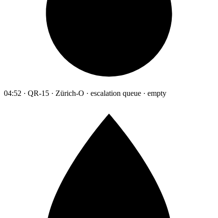
04:52 · QR-15 · Zürich-O · escalation queue · empty