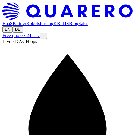
RaaS
Partner
Robots
Pricing
KRITIS
Blog
Sales
EN
DE
Free quote · 24h
→
≡
Live · DACH ops