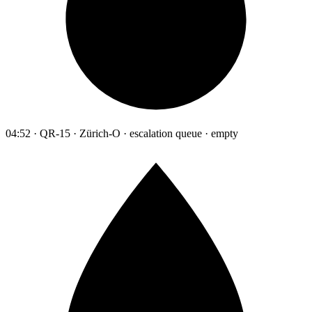
04:52 · QR-15 · Zürich-O · escalation queue · empty