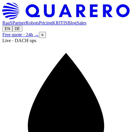
RaaS
Partner
Robots
Pricing
KRITIS
Blog
Sales
EN
DE
Free quote · 24h
→
≡
Live · DACH ops