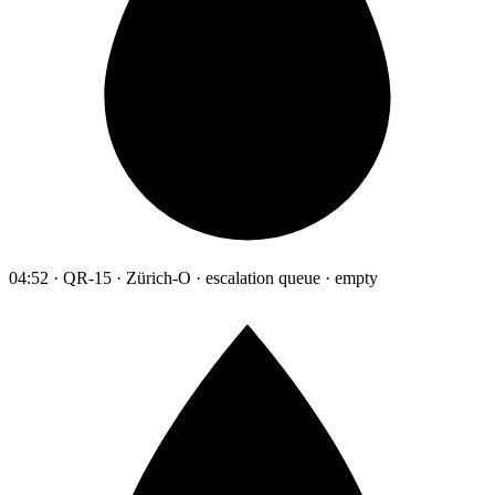
04:52 · QR-15 · Zürich-O · escalation queue · empty