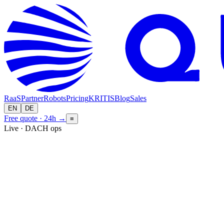
RaaS
Partner
Robots
Pricing
KRITIS
Blog
Sales
EN
DE
Free quote · 24h
→
≡
Live · DACH ops