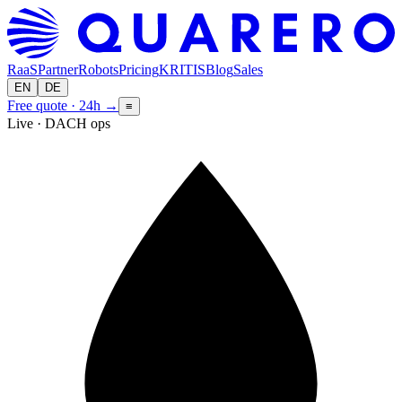
RaaS
Partner
Robots
Pricing
KRITIS
Blog
Sales
EN
DE
Free quote · 24h
→
≡
Live · DACH ops