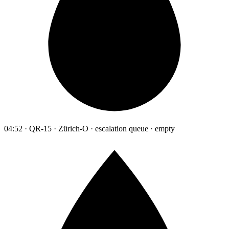
04:52 · QR-15 · Zürich-O · escalation queue · empty