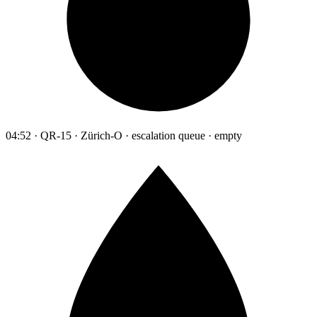
04:52 · QR-15 · Zürich-O · escalation queue · empty