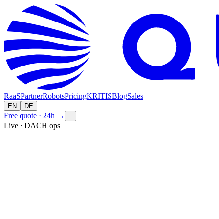
RaaS
Partner
Robots
Pricing
KRITIS
Blog
Sales
EN
DE
Free quote · 24h
→
≡
Live · DACH ops