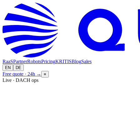
RaaS
Partner
Robots
Pricing
KRITIS
Blog
Sales
EN
DE
Free quote · 24h
→
≡
Live · DACH ops