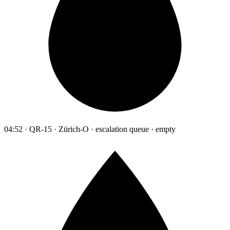
04:52 · QR-15 · Zürich-O · escalation queue · empty