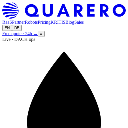
RaaS
Partner
Robots
Pricing
KRITIS
Blog
Sales
EN
DE
Free quote · 24h
→
≡
Live · DACH ops