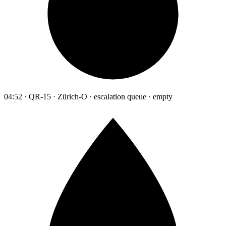
04:52 · QR-15 · Zürich-O · escalation queue · empty