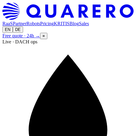
RaaS
Partner
Robots
Pricing
KRITIS
Blog
Sales
EN
DE
Free quote · 24h
→
≡
Live · DACH ops