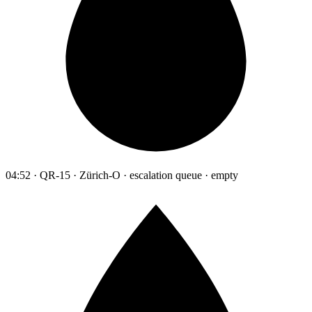
04:52 · QR-15 · Zürich-O · escalation queue · empty