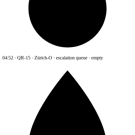
04:52 · QR-15 · Zürich-O · escalation queue · empty