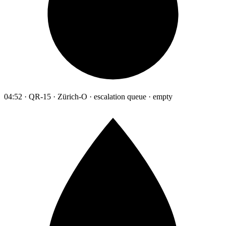
04:52 · QR-15 · Zürich-O · escalation queue · empty