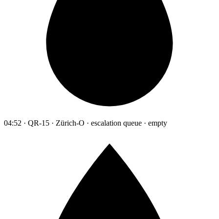
04:52 · QR-15 · Zürich-O · escalation queue · empty