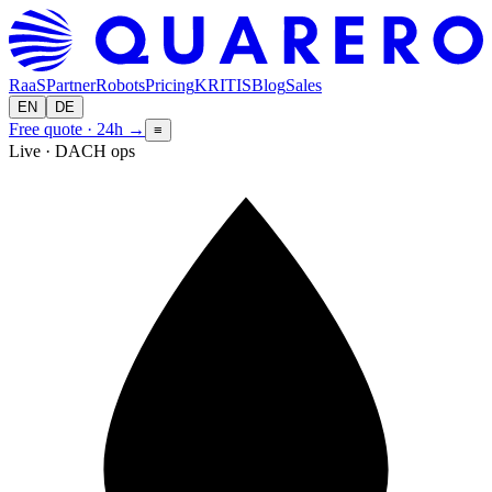
RaaS
Partner
Robots
Pricing
KRITIS
Blog
Sales
EN
DE
Free quote · 24h
→
≡
Live · DACH ops