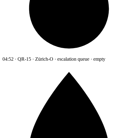
04:52 · QR-15 · Zürich-O · escalation queue · empty