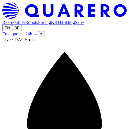
RaaS
Partner
Robots
Pricing
KRITIS
Blog
Sales
EN
DE
Free quote · 24h
→
≡
Live · DACH ops