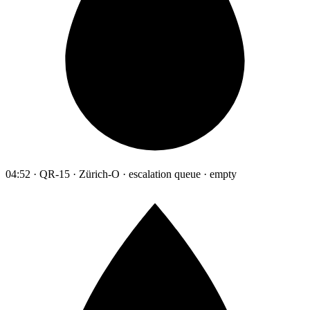
04:52 · QR-15 · Zürich-O · escalation queue · empty