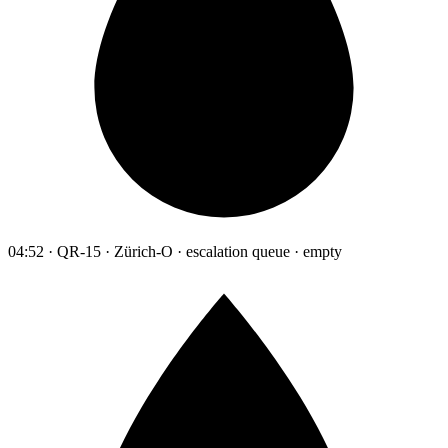
04:52 · QR-15 · Zürich-O · escalation queue · empty