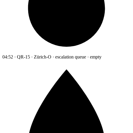
04:52 · QR-15 · Zürich-O · escalation queue · empty