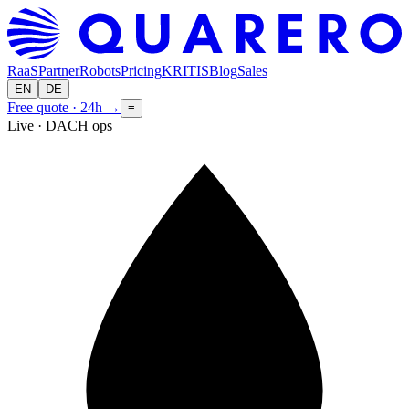
RaaS
Partner
Robots
Pricing
KRITIS
Blog
Sales
EN
DE
Free quote · 24h
→
≡
Live · DACH ops