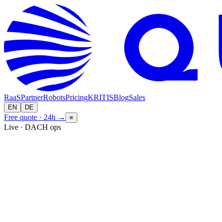
RaaS
Partner
Robots
Pricing
KRITIS
Blog
Sales
EN
DE
Free quote · 24h
→
≡
Live · DACH ops