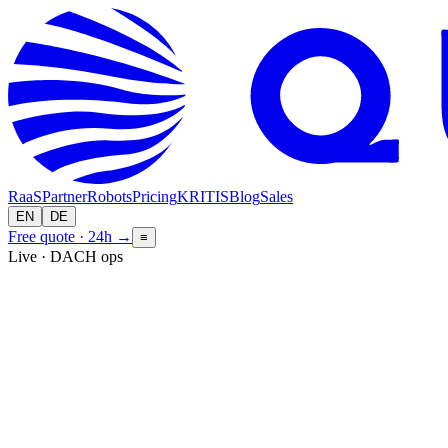
RaaS
Partner
Robots
Pricing
KRITIS
Blog
Sales
EN
DE
Free quote · 24h
→
≡
Live · DACH ops